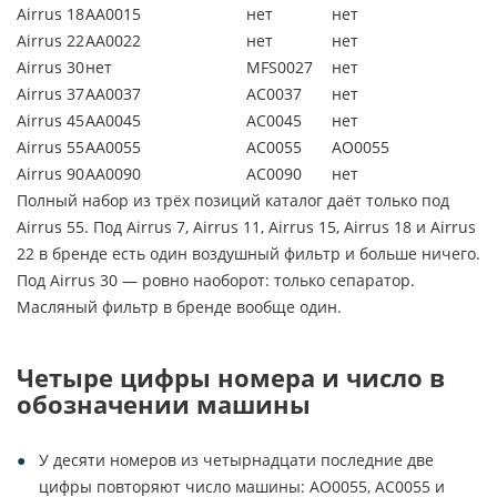
Airrus 18
АA0015
нет
нет
Airrus 22
АA0022
нет
нет
Airrus 30
нет
MFS0027
нет
Airrus 37
АA0037
АС0037
нет
Airrus 45
AА0045
АС0045
нет
Airrus 55
AА0055
АС0055
АО0055
Airrus 90
AА0090
АС0090
нет
Полный набор из трёх позиций каталог даёт только под
Airrus 55. Под Airrus 7, Airrus 11, Airrus 15, Airrus 18 и Airrus
22 в бренде есть один воздушный фильтр и больше ничего.
Под Airrus 30 — ровно наоборот: только сепаратор.
Масляный фильтр в бренде вообще один.
Четыре цифры номера и число в
обозначении машины
У десяти номеров из четырнадцати последние две
цифры повторяют число машины: АО0055, АС0055 и