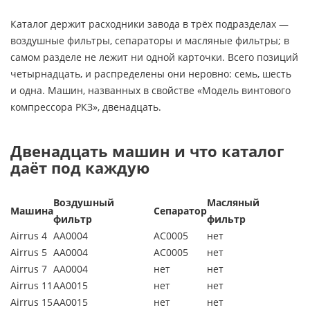
Каталог держит расходники завода в трёх подразделах —
воздушные фильтры, сепараторы и масляные фильтры; в
самом разделе не лежит ни одной карточки. Всего позиций
четырнадцать, и распределены они неровно: семь, шесть
и одна. Машин, названных в свойстве «Модель винтового
компрессора РКЗ», двенадцать.
Двенадцать машин и что каталог
даёт под каждую
Воздушный
Масляный
Машина
Сепаратор
фильтр
фильтр
Airrus 4
АA0004
AC0005
нет
Airrus 5
АA0004
AC0005
нет
Airrus 7
АA0004
нет
нет
Airrus 11
АA0015
нет
нет
Airrus 15
АA0015
нет
нет