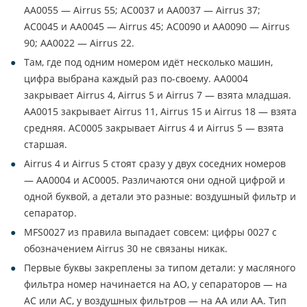
AА0055 — Airrus 55; АС0037 и АA0037 — Airrus 37;
АС0045 и AА0045 — Airrus 45; АС0090 и AА0090 — Airrus
90; АA0022 — Airrus 22.
Там, где под одним номером идёт несколько машин,
цифра выбрана каждый раз по-своему. АA0004
закрывает Airrus 4, Airrus 5 и Airrus 7 — взята младшая.
АA0015 закрывает Airrus 11, Airrus 15 и Airrus 18 — взята
средняя. AC0005 закрывает Airrus 4 и Airrus 5 — взята
старшая.
Airrus 4 и Airrus 5 стоят сразу у двух соседних номеров
— АA0004 и AC0005. Различаются они одной цифрой и
одной буквой, а детали это разные: воздушный фильтр и
сепаратор.
MFS0027 из правила выпадает совсем: цифры 0027 с
обозначением Airrus 30 не связаны никак.
Первые буквы закреплены за типом детали: у масляного
фильтра номер начинается на АО, у сепараторов — на
АС или AC, у воздушных фильтров — на АA или AА. Тип