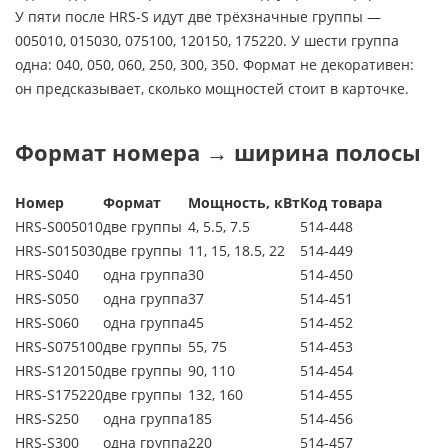
У пяти после HRS-S идут две трёхзначные группы —
005010, 015030, 075100, 120150, 175220. У шести группа
одна: 040, 050, 060, 250, 300, 350. Формат не декоративен:
он предсказывает, сколько мощностей стоит в карточке.
Формат номера → ширина полосы
Номер
Формат
Мощность, кВт
Код товара
HRS-S005010
две группы
4, 5.5, 7.5
514-448
HRS-S015030
две группы
11, 15, 18.5, 22
514-449
HRS-S040
одна группа
30
514-450
HRS-S050
одна группа
37
514-451
HRS-S060
одна группа
45
514-452
HRS-S075100
две группы
55, 75
514-453
HRS-S120150
две группы
90, 110
514-454
HRS-S175220
две группы
132, 160
514-455
HRS-S250
одна группа
185
514-456
HRS-S300
одна группа
220
514-457