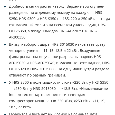
Дробность сетки растёт кверху. Верхние три ступени
разведены по отдельному номеру на каждую — HRS-
S250, HRS-S300 и HRS-S350 на 185, 220 и 250 кВт, — тогда
как масляный фильтр на всём этом участке один, HRS-
OF175350, а воздушных два, HRS-AF220250 и HRS-
AF300350.
Внизу, наоборот, шире: HRS-S015030 накрывает сразу
четыре ступени — 11, 15, 18.5 и 22 кВт. Воздушные
фильтры на том же участке разрезаны надвое, HRS-
AF015020 и HRS-AF025040, и масляные тоже надвое, HRS-
OF015020 и HRS-OF025060. На одну машину три раздела
отвечают по разным границам.
У HRS-S300 в поле мощности стоит «220 Вт», у HRS-S350
— «250 Вт», у HRS-S015030 — «18.5 Вт». «Наименование
indstr» тех же карточек пишет иначе: «для
компрессоров мощностью 220 кВт», «250 кВт», «11, 15,
18.5, 22 кВт».
Габаритов и веса нет ни у одной из одиннадцати