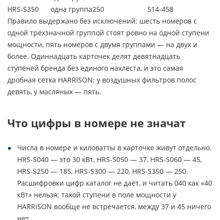
HRS-S350
одна группа
250
514-458
Правило выдержано без исключений: шесть номеров с
одной трёхзначной группой стоят ровно на одной ступени
мощности, пять номеров с двумя группами — на двух и
более. Одиннадцать карточек делят девятнадцать
ступеней бренда без единого нахлёста, и это самая
дробная сетка HARRISON: у воздушных фильтров полос
девять, у масляных — пять.
Что цифры в номере не значат
Числа в номере и киловатты в карточке живут отдельно.
HRS-S040 — это 30 кВт, HRS-S050 — 37, HRS-S060 — 45,
HRS-S250 — 185, HRS-S300 — 220, HRS-S350 — 250.
Расшифровки цифр каталог не даёт, и читать 040 как «40
кВт» нельзя: такой ступени в поле мощности у
HARRISON вообще не встречается, между 37 и 45 ничего
нет.