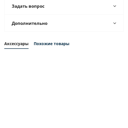
Задать вопрос
Дополнительно
Аксессуары
Похожие товары
Фильтр
Фильтр
Фильтр
Фильтр
воздушный
воздушный
воздушный
воздушный
Remeza
Remeza
Remeza
Remeza