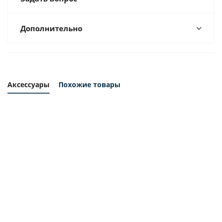
Дополнительно
Аксессуары
Похожие товары
Фильтр
Сервисный
Фильтр-
Приво
воздушный
набор
маслоотделитель
реме