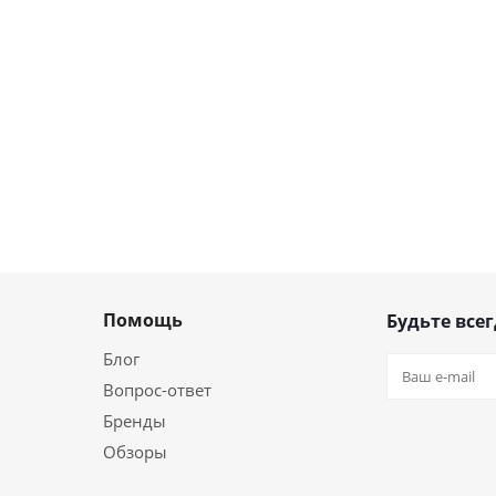
1 957
18 437
руб
руб.
/шт
7 467
руб.
/шт
шт
Помощь
Будьте всег
Блог
Вопрос-ответ
Бренды
Обзоры