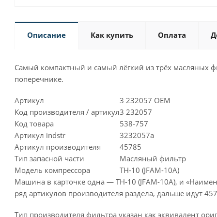
Описание
Как купить
Оплата
Д
Самый компактный и самый лёгкий из трёх масляных филь
поперечнике.
Артикул
3 232057 OEM
Код производителя / артикул
3 232057
Код товара
538-757
Артикул indstr
3232057a
Артикул производителя
45785
Тип запасной части
Масляный фильтр
Модель компрессора
TH-10 (JFAM-10A)
Машина в карточке одна — TH-10 (JFAM-10A), и «Наимен
ряд артикулов производителя раздела, дальше идут 457
Тип производителя фильтра указан как эквивалент ориг