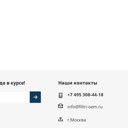
.
/
6 798
руб.
/шт
9 064
руб.
/шт
да в курсе!
Наши контакты
+7 495 308-44-18
info@filtri-oem.ru
г.Москва