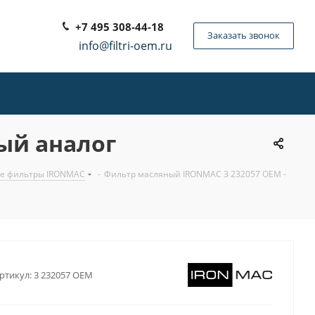
+7 495 308-44-18
Заказать звонок
info@filtri-oem.ru
ый аналог
ые фильтры IRONMAC
-
Фильтр масляный IRONMAC 3 232057 OEM -
ртикул:
3 232057 OEM