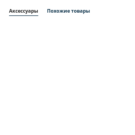
Аксессуары
Похожие товары
Фильтр
Фильтр
Фильтр
воздушный
воздушный
воздушный
IRONMAC 3
IRONMAC 3
IRONMAC З
233338 OEM -
233335 OEM -
232064 OEM -
сервисный
сервисный
сервисный
аналог
аналог
аналог
Много
По запросу
По запросу