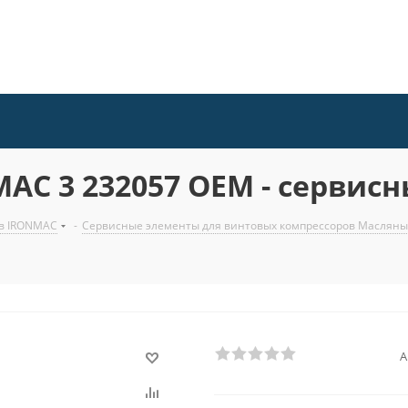
C 3 232057 OEM - сервисн
ов IRONMAC
-
Сервисные элементы для винтовых компрессоров Маслян
А