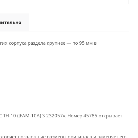
нительно
гих корпуса раздела крупнее — по 95 мм в
 TH-10 (JFAM-10A) 3 232057». Номер 45785 открывает
овторяет посадочные размеры оригинала и заменяет его