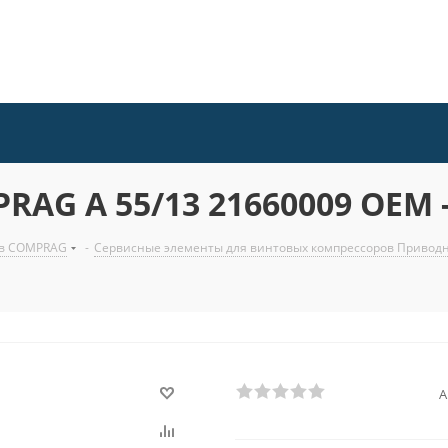
AG A 55/13 21660009 OEM 
ов COMPRAG
-
Сервисные элементы для винтовых компрессоров Приво
А