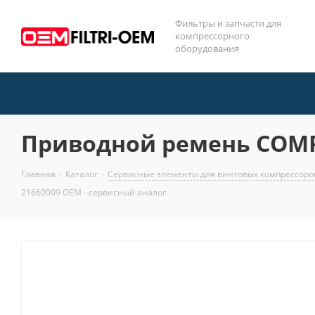
Фильтры и запчасти для
компрессорного
оборудования
Приводной ремень COMPR
Главная
-
Каталог
-
Сервисные элементы для винтовых компрессор
21660009 OEM - сервисный аналог