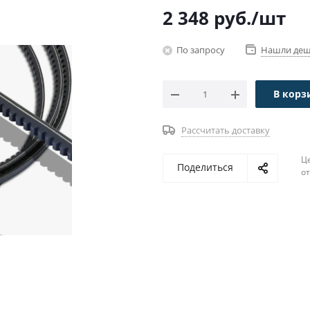
2 348
руб.
/шт
По запросу
Нашли деш
В корз
Рассчитать доставку
Ц
Поделиться
о