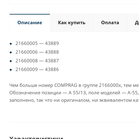
Описание
Как купить
Оплата
Д
21660005 — 43889
21660006 — 43888
21660008 — 43887
21660009 — 43886
Чем больше номер COMPRAG в группе 2166000x, тем мен
Обозначение позиции — A 55/13, поле моделей — A-55, к
заполнено, так что ни оригиналом, ни эквивалентом кат
Характеристики