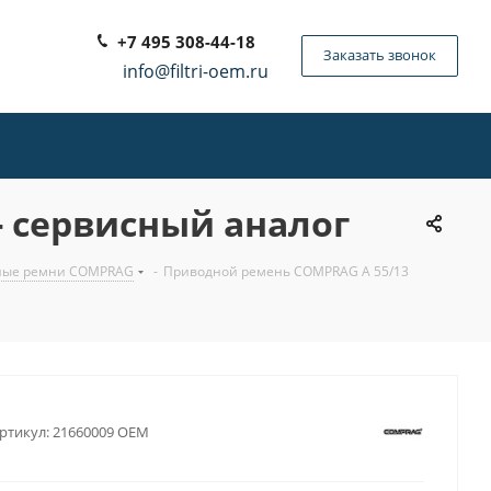
+7 495 308-44-18
Заказать звонок
info@filtri-oem.ru
- сервисный аналог
дные ремни COMPRAG
-
Приводной ремень COMPRAG A 55/13
ртикул:
21660009 OEM