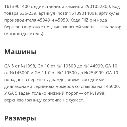
1613901400 с единственной заменой 2901052300. Код
товара 536-239, артикул indstr 1613901400a, артикулы
производителя 45949 и 45950. Кода FilZip и кода
бернел в карточке нет, тип запасной части — сепаратор
(маслоотделитель).
Машины
GA 5 от №1998, GA 10 от №119500 до №144999, GA 10
от №145000 и GA 11 C от №119500 до №254999. GA 10
попадает в перечень дважды, двумя соседними
диапазонами серийных номеров со стыком на 145000.
У GA 5 задан только нижний порог — от №1998,
верхнюю границу карточка не сужает.
Размеры