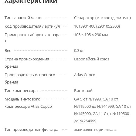
Характеристики
Тип запасной части
Сепаратор (маслоотделитель)
Код производителя / артикул
1613901400 (2901052300)
Примерные габариты товара
105 × 105 × 290 мм
*
Вес
0.3 кг
Страна происхождения
Европейский союз
бренда
Производитель основного
Atlas Copco
бренда
Тип компрессора
Винтовой
Модель винтового
GA 5 от №1998, GA 10 от
компрессора Atlas Copco
№119500 до №144999, GA 10 от
№145000, GA 11 C от №119500
до №254999
Тип производителя фильтра
эквивалент оригинала