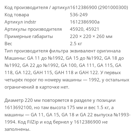
Код производителя / артикул
1612386900 (2901000300)
Код товара
536-249
Артикул indstr
1612386900a
Артикулы производителя
45920, 45921
Примерные габариты
220 × 220 × 260 мм
Вес
2.5 кг
Тип производителя фильтра
эквивалент оригинала
Машины: GA 11 до №1992, GA 15 до №1992, GA 18 до
№1992, GA 22 до №1992, GA 100, GA 111, GA 115, GA
118, GA 122, GAH 115, GAH 118 и GAH 122. У первых
четырёх порог по номеру машины — 1992, у остальных
ограничений в карточке нет.
Диаметр 220 мм повторяется в разделе у позиции
1613692100, но там высота 175 мм и вес 1.5 кг, а
машины — GA 11, GA 15, GA 18 и GA 22 выпуска №1993-
1994. Код FilZip и код бернел у 1612386900 не
заполнены.