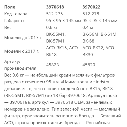
Поле
3970618
3970022
Код товара
512-275
512-278
Габариты
95 × 95 × 145 мм
95 × 95 × 145 мм
Вес
0.6 кг
0.4 кг
ВК-55М1,
ВК-56М, ВК-61М,
Модели до 2017 г.
ВК-57М1
ВК-68
АСО-ВК15, АСО-
АСО-ВК22, АСО-
Модели с 2017 г.
ВК18
ВК30
Артикул
45823
45820
производителя
Вес 0.6 кг — наибольший среди масляных фильтров
раздела с сечением 95 мм. «Наименование indstr»
добавляет то, чего в полях моделей нет: ВК15, ВК18
(ВК-55М1, ВК-57М1) до 13 бар 3970618. Артикул indstr
— 3970618a, артикул — 3970618 OEM, заменяемых
номеров не заявлено. Тип запасной части — масляный
фильтр, производитель основного бренда — Бежецкий
АСО, страна происхождения бренда — Российская